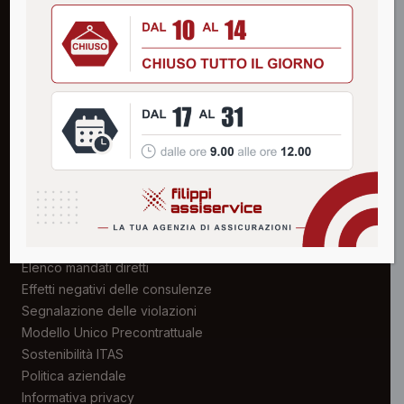
Codice Univoco: USAL8PV
SERVIZI
Aziende e Professionisti
Privati
Associazioni
Certificazioni
Numeri Utili
AREA TRASPARENZA
Struttura organizzativa
Elenco mandati diretti
Effetti negativi delle consulenze
Segnalazione delle violazioni
Modello Unico Precontrattuale
Sostenibilità ITAS
Politica aziendale
Informativa privacy