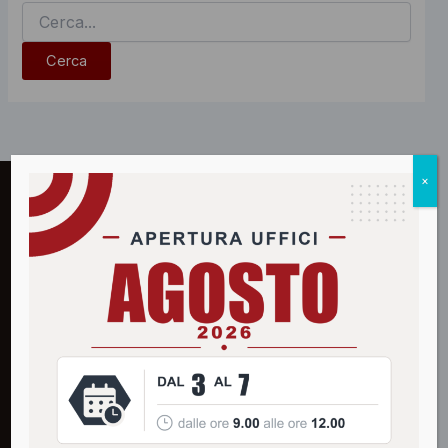
Cerca:
×
filippi
assiservice
Agenzia plurimandataria di assicurazione a Bussolengo
(VR). L'evoluzione della consulenza fin dal 1963.
Via Citella 65/A · 37012 Bussolengo (VR)
Tel.
045 6752911
info@filippiassiservice.it
Banco BPM · Ag. di Bussolengo
IBAN: IT 39 H 05034 59310 000000004085