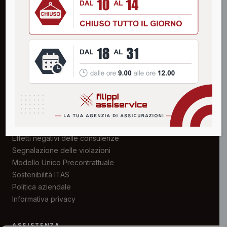
SERVIZI
Aziende e Professionisti
Privati
Associazioni
Certificazioni
Numeri Utili
AREA TRASPARENZA
Struttura organizzativa
Elenco mandati diretti
Effetti negativi delle consulenze
Segnalazione delle violazioni
Modello Unico Precontrattuale
Sostenibilità ITAS
Politica aziendale
Informativa privacy
ASSISTENZA