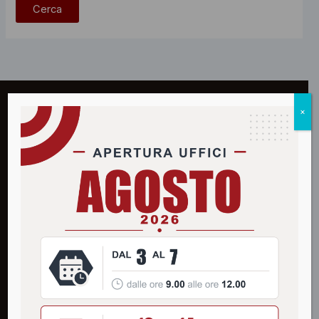
×
filippi
assiservice
Agenzia plurimandataria di assicurazione a Bussolengo
(VR). L'evoluzione della consulenza fin dal 1963.
Via Citella 65/A · 37012 Bussolengo (VR)
Tel.
045 6752911
info@filippiassiservice.it
Banco BPM · Ag. di Bussolengo
IBAN: IT 39 H 05034 59310 000000004085
Codice Univoco: USAL8PV